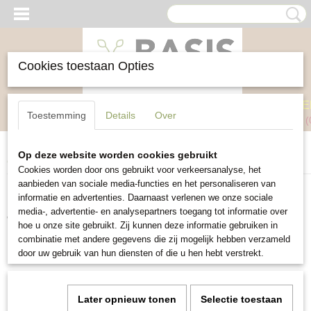
Cookies toestaan Opties
Inloggen
Registreren
UW WINKELWAGE
Toestemming
Details
Over
Geen producten
(
Op deze website worden cookies gebruikt
Home
> Contact
Cookies worden door ons gebruikt voor verkeersanalyse, het
aanbieden van sociale media-functies en het personaliseren van
Neem contact met ons op
informatie en advertenties. Daarnaast verlenen we onze sociale
media-, advertentie- en analysepartners toegang tot informatie over
Wij hebben
geen
winkel of showroom.
hoe u onze site gebruikt. Zij kunnen deze informatie gebruiken in
combinatie met andere gegevens die zij mogelijk hebben verzameld
E-mail:
basiszaden@gmail.com
door uw gebruik van hun diensten of die u hen hebt verstrekt.
Telefoon:
+31645416237
Later opnieuw tonen
Selectie toestaan
Postadres:
Pannenweg 1 A