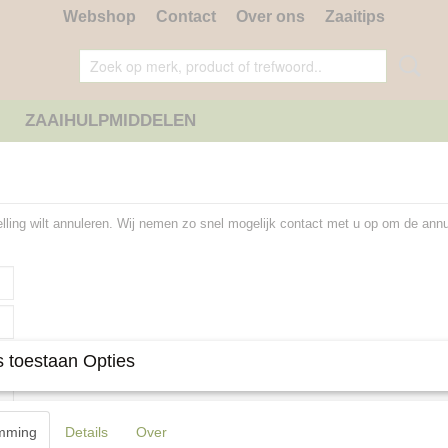
Webshop
Contact
Over ons
Zaaitips
ZAAIHULPMIDDELEN
elling wilt annuleren. Wij nemen zo snel mogelijk contact met u op om de annu
 toestaan Opties
mming
Details
Over