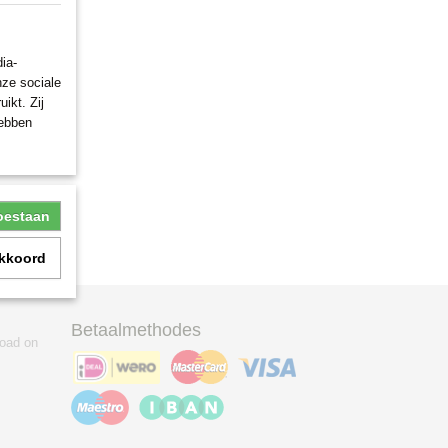
ia-
nze sociale
ikt. Zij
hebben
toestaan
akkoord
Betaalmethodes