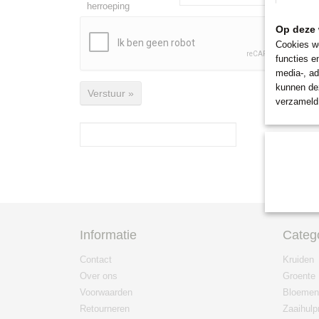
herroeping
Op deze 
Cookies wo
functies e
media-, ad
kunnen dez
Verstuur »
verzameld 
Informatie
Categ
Contact
Kruiden
Over ons
Groente
Voorwaarden
Bloemen
Retourneren
Zaaihulp