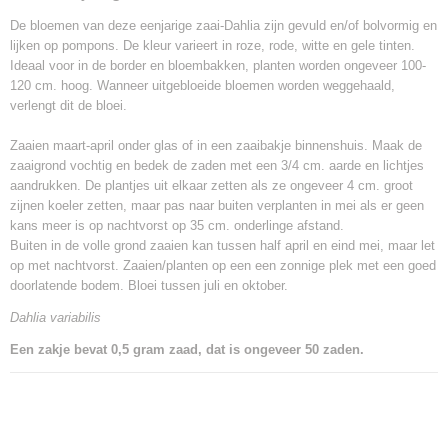
De bloemen van deze eenjarige zaai-Dahlia zijn gevuld en/of bolvormig en
lijken op pompons. De kleur varieert in roze, rode, witte en gele tinten.
Ideaal voor in de border en bloembakken, planten worden ongeveer 100-
120 cm. hoog. Wanneer uitgebloeide bloemen worden weggehaald,
verlengt dit de bloei.
Zaaien maart-april onder glas of in een zaaibakje binnenshuis. Maak de
zaaigrond vochtig en bedek de zaden met een 3/4 cm. aarde en lichtjes
aandrukken. De plantjes uit elkaar zetten als ze ongeveer 4 cm. groot
zijnen koeler zetten, maar pas naar buiten verplanten in mei als er geen
kans meer is op nachtvorst op 35 cm. onderlinge afstand.
Buiten in de volle grond zaaien kan tussen half april en eind mei, maar let
op met nachtvorst. Zaaien/planten op een een zonnige plek met een goed
doorlatende bodem. Bloei tussen juli en oktober.
Dahlia variabilis
Een zakje bevat 0,5 gram zaad, dat is ongeveer 50 zaden.