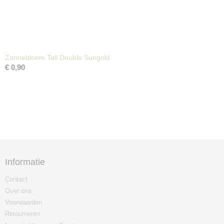
Zonnebloem Tall Double Sungold
€ 0,90
Informatie
Contact
Over ons
Voorwaarden
Retourneren