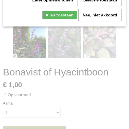
Later opnieuw tonen
Selectie toestaan
Alles toestaan
Nee, niet akkoord
Bonavist of Hyacintboon
€ 1,00
✓
Op voorraad
Aantal