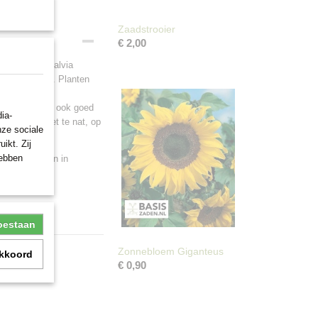
Zaadstrooier
€ 2,00
ge Salie of Salvia
dere insecten. Planten
maar doen het ook goed
ia-
w plekje, niet te nat, op
nze sociale
ikt. Zij
hebben
ril. Uitplanten in
toestaan
Zonnebloem Giganteus
akkoord
€ 0,90