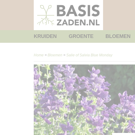
KRUIDEN
GROENTE
BLOEMEN
Home
>
Bloemen
>
Salie of Salvia Blue Monday