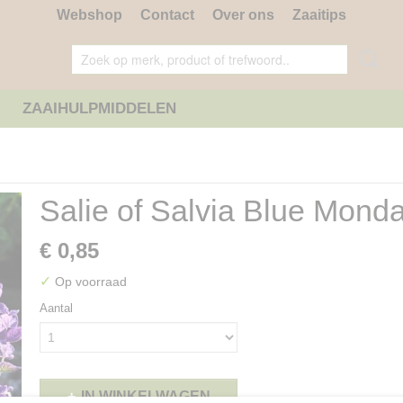
Webshop
Contact
Over ons
Zaaitips
ZAAIHULPMIDDELEN
Salie of Salvia Blue Mond
€ 0,85
✓
Op voorraad
Aantal
IN WINKELWAGEN