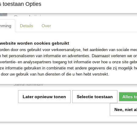
 toestaan Opties
Omschrijving
mming
Details
Over
De levendige kleur houdt aan van de zomer tot de herfst. Deze eenjari
(Salvia horminum) wordt ook graag bezocht door vlinders, bijen en an
worden ongeveer 60 cm. hoog.
website worden cookies gebruikt
De schitterende paarsblauwe bloemen staan prachting in een border 
rden door ons gebruikt voor verkeersanalyse, het aanbieden van sociale med
als snijbloem of droogbloem. Staat graag op een zonnige of halfschadu
n het personaliseren van informatie en advertenties. Daarnaast verlenen we o
goed doorlatende grond.
vertentie- en analysepartners toegang tot informatie over hoe u onze site gebru
e informatie gebruiken in combinatie met andere gegevens die zij mogelijk 
Zaaien: in de volle grond in april/mei of voorzaaien onder glas maart/ap
door uw gebruik van hun diensten of die u hen hebt verstrekt.
mei/juni. Bloeiperiode juli tot september.
Salvia horminum
Een zakje bevat 1 gram zaad, dat is ongeveer 300 zaden.
Later opnieuw tonen
Selectie toestaan
Alles 
Nee, niet 