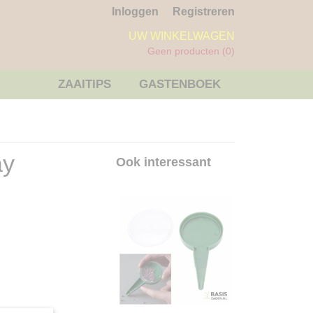
Inloggen
Registreren
UW WINKELWAGEN
Geen producten
(0)
ZAAITIPS
GASTENBOEK
ay
Ook interessant