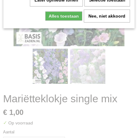
Later opnieuw tonen
Selectie toestaan
Alles toestaan
Nee, niet akkoord
Mariëtteklokje single mix
€ 1,00
✓
Op voorraad
Aantal