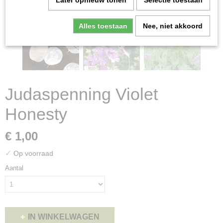
Later opnieuw tonen
Selectie toestaan
Alles toestaan
Nee, niet akkoord
Judaspenning Violet
Honesty
€ 1,00
✓
Op voorraad
Aantal
IN WINKELWAGEN