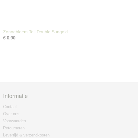
Zonnebloem Tall Double Sungold
€ 0,90
Informatie
Contact
Over ons
Voorwaarden
Retourneren
Levertijd & verzendkosten