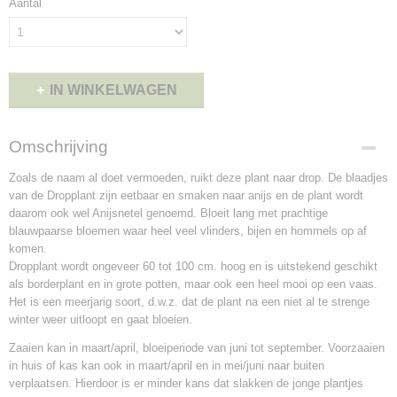
Aantal
IN WINKELWAGEN
Omschrijving
Zoals de naam al doet vermoeden, ruikt deze plant naar drop. De blaadjes
van de Dropplant zijn eetbaar en smaken naar anijs en de plant wordt
daarom ook wel Anijsnetel genoemd. Bloeit lang met prachtige
blauwpaarse bloemen waar heel veel vlinders, bijen en hommels op af
komen.
Dropplant wordt ongeveer 60 tot 100 cm. hoog en is uitstekend geschikt
als borderplant en in grote potten, maar ook een heel mooi op een vaas.
Het is een meerjarig soort, d.w.z. dat de plant na een niet al te strenge
winter weer uitloopt en gaat bloeien.
Zaaien kan in maart/april, bloeiperiode van juni tot september. Voorzaaien
in huis of kas kan ook in maart/april en in mei/juni naar buiten
verplaatsen. Hierdoor is er minder kans dat slakken de jonge plantjes