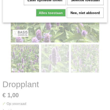
Later opnieuw tonen
Selectie toestaan
Alles toestaan
Nee, niet akkoord
Dropplant
€ 1,00
✓
Op voorraad