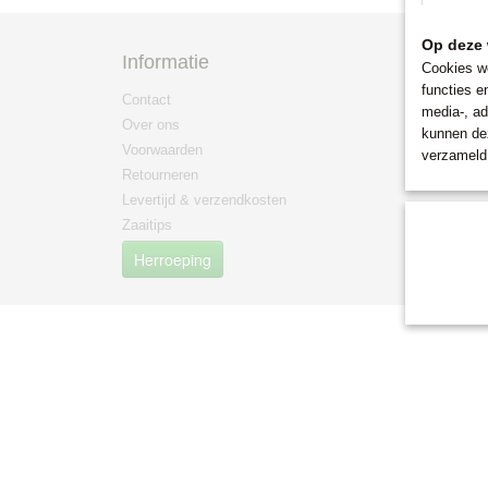
Op deze 
Informatie
Categ
Cookies wo
functies e
Contact
Kruiden
media-, ad
Over ons
Groente
kunnen dez
Voorwaarden
Bloemen
verzameld 
Retourneren
Zaaihulp
Levertijd & verzendkosten
Zaaitips
Herroeping