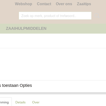
Webshop
Contact
Over ons
Zaaitips
ZAAIHULPMIDDELEN
 toestaan Opties
mming
Details
Over