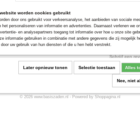
website worden cookies gebruikt
Kijk op onze pagina's
orieën
rden door ons gebruikt voor verkeersanalyse, het aanbieden van sociale med
n het personaliseren van informatie en advertenties. Daarnaast verlenen we o
vertentie- en analysepartners toegang tot informatie over hoe u onze site gebru
e informatie gebruiken in combinatie met andere gegevens die zij mogelijk 
door uw gebruik van hun diensten of die u hen hebt verstrekt.
middelen
Schrijf een revi
op Google
Later opnieuw tonen
Selectie toestaan
Alles 
Nee, niet 
© 2026 www.basiszaden.nl - Powered by Shoppagina.nl