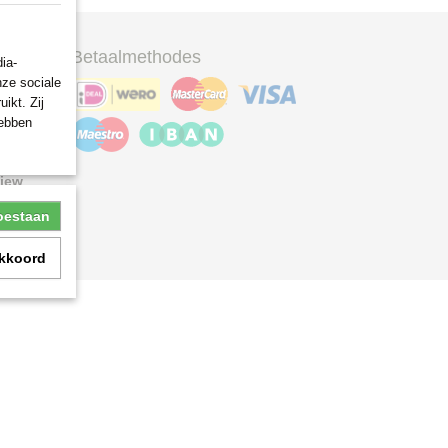
Betaalmethodes
ia-
nze sociale
ikt. Zij
hebben
ew
toestaan
akkoord