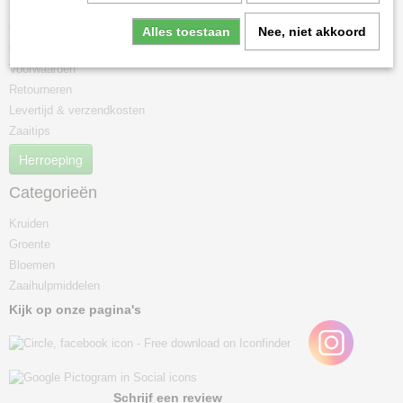
Contact
Alles toestaan
Nee, niet akkoord
Over ons
Voorwaarden
Retourneren
Levertijd & verzendkosten
Zaaitips
Herroeping
Categorieën
Kruiden
Groente
Bloemen
Zaaihulpmiddelen
Kijk op onze pagina's
Schrijf een review