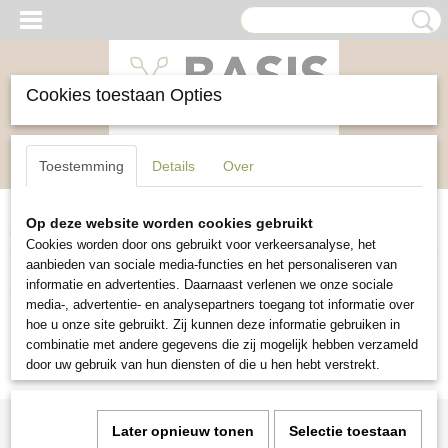
Cookies toestaan Opties
Inloggen
Registreren
UW WINKELWAGEN
Toestemming
Details
Over
Geen producten
(0)
Op deze website worden cookies gebruikt
Home
>
Berichten
> Archief
Cookies worden door ons gebruikt voor verkeersanalyse, het
aanbieden van sociale media-functies en het personaliseren van
Archief
informatie en advertenties. Daarnaast verlenen we onze sociale
media-, advertentie- en analysepartners toegang tot informatie over
Momenteel nog geen berichten aanwezig
hoe u onze site gebruikt. Zij kunnen deze informatie gebruiken in
combinatie met andere gegevens die zij mogelijk hebben verzameld
door uw gebruik van hun diensten of die u hen hebt verstrekt.
Later opnieuw tonen
Selectie toestaan
Informatie