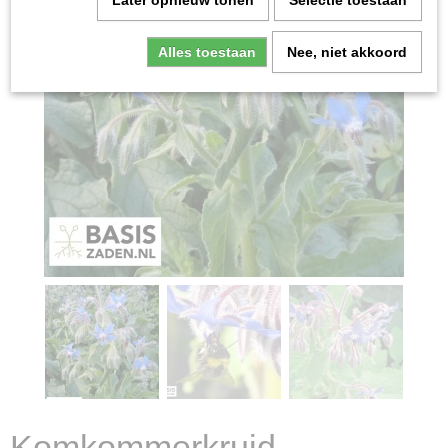
Later opnieuw tonen
Selectie toestaan
Alles toestaan
Nee, niet akkoord
Komkommerkruid