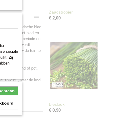
Zaadstrooier
€ 2,00
 fijne, aromatische blad
 van anijs. Het blad en
ijk van de zaaiperiode en
m er op tijd wordt
ia-
 jaar opnieuw de tuin te
nze sociale
ikt. Zij
hebben
n de volle grond of pot,
ken.
aal 18-20°C, later de knol
toestaan
akkoord
Bieslook
€ 0,90