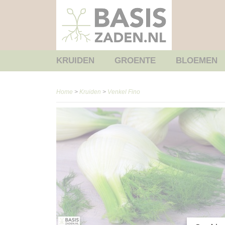
KRUIDEN
GROENTE
BLOEMEN
Home
>
Kruiden
>
Venkel Fino