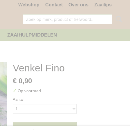
Webshop
Contact
Over ons
Zaaitips
ZAAIHULPMIDDELEN
Venkel Fino
€ 0,90
✓
Op voorraad
Aantal
IN WINKELWAGEN