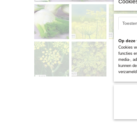
Cookies
Toeste
Op deze 
Cookies wo
functies e
media-, ad
kunnen dez
verzameld 