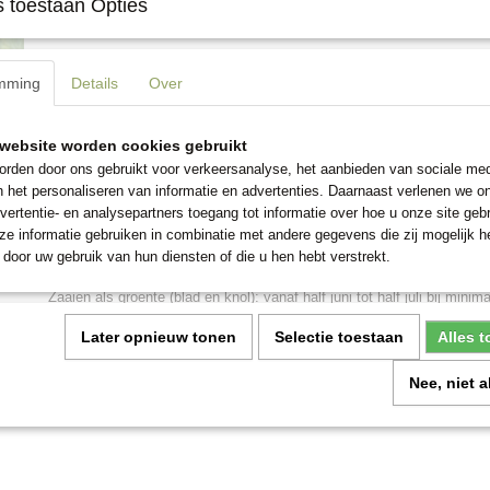
 toestaan Opties
Omschrijving
mming
Details
Over
Het blad én de knol zijn eetbaar! Zachtgele schermbloemen kronen het
van deze Venkel. Wordt veel gebruikt in de keuken en heeft de smaak
de zaden zijn eetbaar. De plant bloeit vaak het eerst jaar al, afhankel
website worden cookies gebruikt
wordt daarom vaak als eenjarige gezien. Maar als de uitgebloeide bloe
rden door ons gebruikt voor verkeersanalyse, het aanbieden van sociale med
uitgesneden, dan zal de plant voldoende blad vormen om het volgende
n het personaliseren van informatie en advertenties. Daarnaast verlenen we o
sieren. De bloemen zijn ook prachtig in een boeket.
vertentie- en analysepartners toegang tot informatie over hoe u onze site gebru
e informatie gebruiken in combinatie met andere gegevens die zij mogelijk 
Zaaien als kruidenplant: in april tot juni op een plekje in de volle zon i
door uw gebruik van hun diensten of die u hen hebt verstrekt.
maar niet te droog. Even inharken en met een dun laagje grond bedek
Zaaien als groente (blad en knol): vanaf half juni tot half juli bij minim
met aarde toedekken.
Later opnieuw tonen
Selectie toestaan
Alles 
Foeniculum vulgare
Nee, niet 
Een zakje bevat 3 gram zaad, dat zijn ongeveer 600 zaden