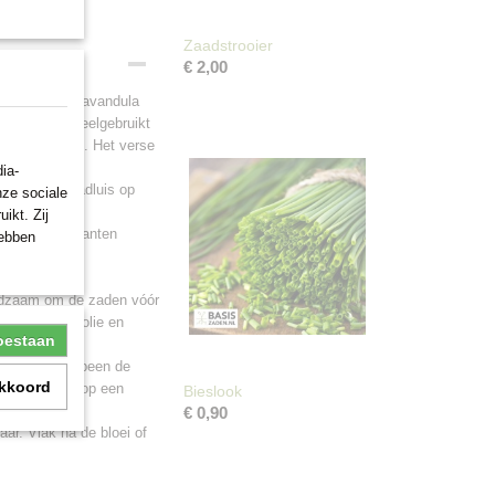
Zaadstrooier
€ 2,00
an Lavendel (Lavandula
oogd en dan veelgebruikt
. tegen hoest. Het verse
ia-
mieren en bladluis op
nze sociale
ikt. Zij
n van deze planten
hebben
cm. hoog.
raadzaam om de zaden vóór
met huishoudfolie en
toestaan
ijderen. Verspeen de
akkoord
en na 6 weken op een
Bieslook
€ 0,90
ar. Vlak na de bloei of