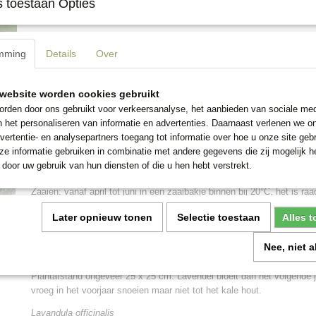
 toestaan Opties
Omschrijving
mming
Details
Over
Dit meerjarige kruid komt uit het Middellandse-Zeegebied. De geur v
officinalis) komt het best tot zijn recht wanneer de bloemen zijn gedr
als geurzakje in de linnenkast. Er kant ook thee van worden gezet o.a
website worden cookies gebruikt
blad wordt veel gebruikt bij diverse gerechten, o.a. visgerechten.
rden door ons gebruikt voor verkeersanalyse, het aanbieden van sociale med
Lavendel wordt vaak gebruikt in combinatie met rozen; de geur houdt 
n het personaliseren van informatie en advertenties. Daarnaast verlenen we o
een afstand.
vertentie- en analysepartners toegang tot informatie over hoe u onze site gebru
Bijen, vlinders en hommels zoeken de prachtige paarsblauwe bloeme
e informatie gebruiken in combinatie met andere gegevens die zij mogelijk 
veelvuldig op en is echt een aanwinst in de tuin. Wordt ongeveer 60 
door uw gebruik van hun diensten of die u hen hebt verstrekt.
Zaaien: vanaf april tot juni in een zaaibakje binnen bij 20°C, het is 
het zaaien 30 minuten in water te laten weken. Dek het zaaibakje af 
Later opnieuw tonen
Selectie toestaan
Alles 
plaats het op een lichte, warme plaats.
Na 5-6 weken, wanneer de groene scheuten verschijnen, de folie verw
Nee, niet 
plantjes als hun eerste blaadjes verschijnen en naar buiten verplant
zonnige plaats.
Plantafstand ongeveer 25 x 25 cm. Lavendel bloeit dan het volgende ja
vroeg in het voorjaar snoeien maar niet tot het kale hout.
Lavandula officinalis