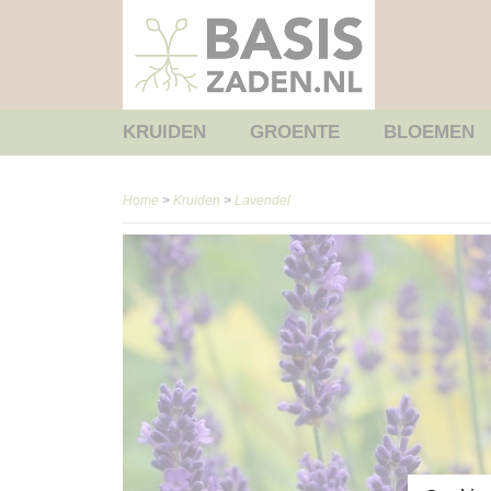
KRUIDEN
GROENTE
BLOEMEN
Home
>
Kruiden
>
Lavendel