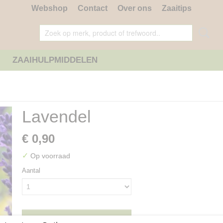
Webshop
Contact
Over ons
Zaaitips
ZAAIHULPMIDDELEN
Lavendel
€ 0,90
✓
Op voorraad
Aantal
IN WINKELWAGEN