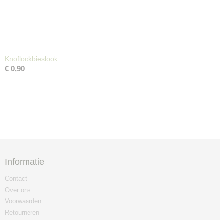
Knoflookbieslook
€ 0,90
Informatie
Contact
Over ons
Voorwaarden
Retourneren