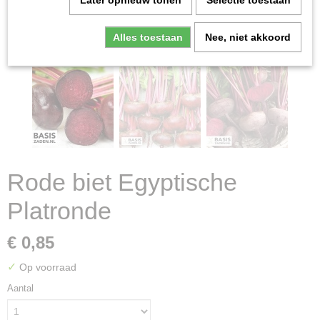
Later opnieuw tonen
Selectie toestaan
Alles toestaan
Nee, niet akkoord
Rode biet Egyptische
Platronde
€ 0,85
✓
Op voorraad
Aantal