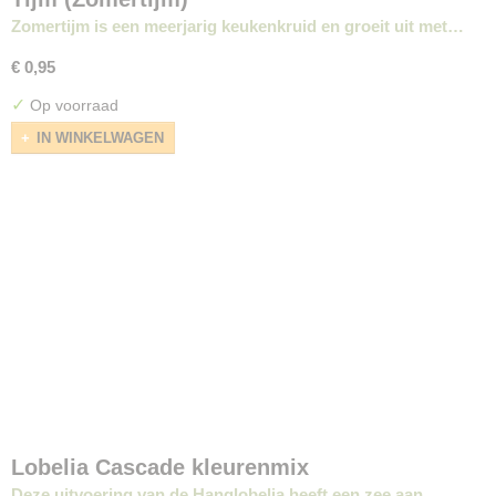
Zomertijm is een meerjarig keukenkruid en groeit uit met…
€ 0,95
✓
Op voorraad
IN WINKELWAGEN
Lobelia Cascade kleurenmix
Deze uitvoering van de Hanglobelia heeft een zee aan