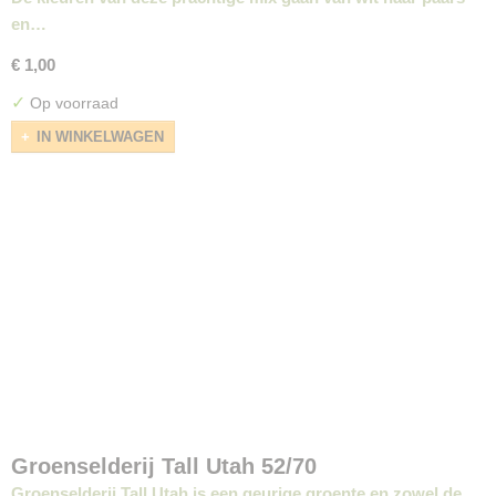
en…
€ 1,00
✓
Op voorraad
IN WINKELWAGEN
Groenselderij Tall Utah 52/70
Groenselderij Tall Utah is een geurige groente en zowel de…