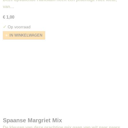
van…
€ 1,00
✓
Op voorraad
IN WINKELWAGEN
Spaanse Margriet Mix
De kleuren van deze prachtige mix gaan van wit naar paars