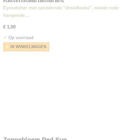
Eyecatcher met opvallende "dreadlocks", mooie rode
hangende…
€ 1,00
✓
Op voorraad
IN WINKELWAGEN
Zonnebloem Red Sun