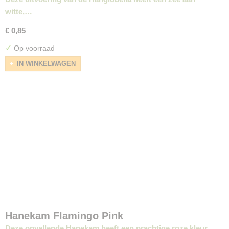
witte,…
€ 0,85
✓
Op voorraad
IN WINKELWAGEN
Hanekam Flamingo Pink
Deze opvallende Hanekam heeft een prachtige roze kleur,