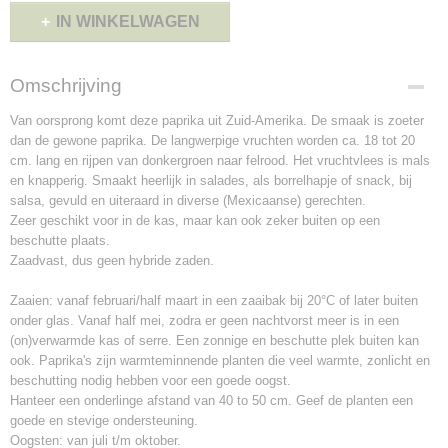
IN WINKELWAGEN
Omschrijving
Van oorsprong komt deze paprika uit Zuid-Amerika. De smaak is zoeter
dan de gewone paprika. De langwerpige vruchten worden ca. 18 tot 20
cm. lang en rijpen van donkergroen naar felrood. Het vruchtvlees is mals
en knapperig. Smaakt heerlijk in salades, als borrelhapje of snack, bij
salsa, gevuld en uiteraard in diverse (Mexicaanse) gerechten.
Zeer geschikt voor in de kas, maar kan ook zeker buiten op een
beschutte plaats.
Zaadvast, dus geen hybride zaden.
Zaaien: vanaf februari/half maart in een zaaibak bij 20°C of later buiten
onder glas. Vanaf half mei, zodra er geen nachtvorst meer is in een
(on)verwarmde kas of serre. Een zonnige en beschutte plek buiten kan
ook. Paprika's zijn warmteminnende planten die veel warmte, zonlicht en
beschutting nodig hebben voor een goede oogst.
Hanteer een onderlinge afstand van 40 to 50 cm. Geef de planten een
goede en stevige ondersteuning.
Oogsten: van juli t/m oktober.