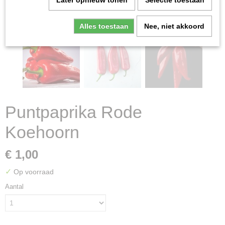
Later opnieuw tonen
Selectie toestaan
Alles toestaan
Nee, niet akkoord
Puntpaprika Rode
Koehoorn
€ 1,00
✓
Op voorraad
Aantal