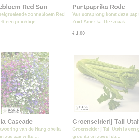
ebloem Red Sun
Puntpaprika Rode
Koehoorn
nelgroeiende zonnebloem Red
Van oorsprong komt deze papri
eft een prachtige…
Zuid-Amerika. De smaak…
€ 1,00
lia Cascade
Groenselderij Tall Uta
renmix
52/70
tvoering van de Hanglobelia
Groenselderij Tall Utah is een 
en zee aan witte,…
groente en zowel de…