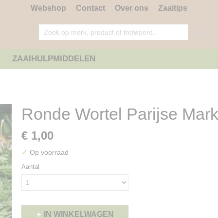
Webshop
Contact
Over ons
Zaaitips
ZAAIHULPMIDDELEN
Ronde Wortel Parijse Mark
€ 1,00
✓
Op voorraad
Aantal
IN WINKELWAGEN