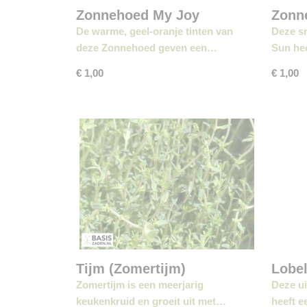
Zonnehoed My Joy
Zonn
De warme, geel-oranje tinten van
Deze s
deze Zonnehoed geven een…
Sun he
€ 1,00
€ 1,00
Tijm (Zomertijm)
Lobe
kleu
Zomertijm is een meerjarig
Deze ui
keukenkruid en groeit uit met…
heeft e