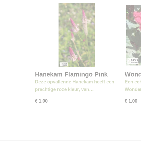
Hanekam Flamingo Pink
Wond
Deze opvallende Hanekam heeft een
Een ech
prachtige roze kleur, van…
Wonder
€ 1,00
€ 1,00