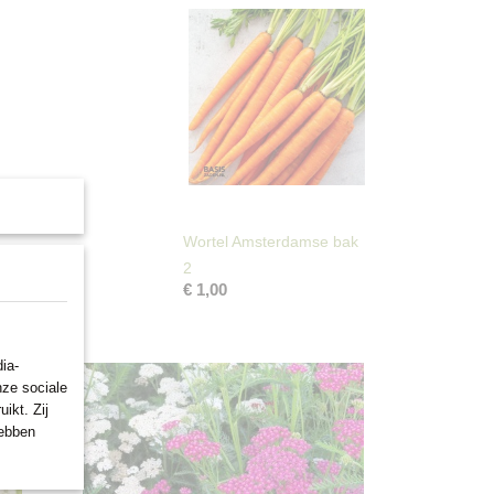
Wortel Amsterdamse bak
2
€ 1,00
ia-
nze sociale
ikt. Zij
hebben