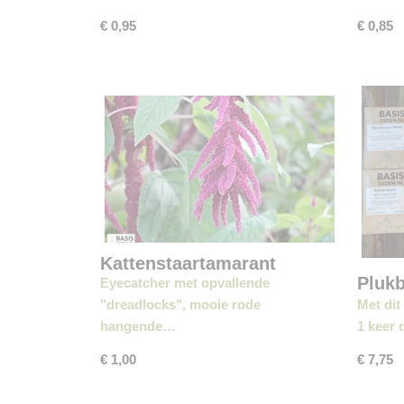
€ 0,95
€ 0,85
Kattenstaartamarant
Pluk
Eyecatcher met opvallende
"dreadlocks", mooie rode
Met dit
hangende…
1 keer 
€ 1,00
€ 7,75