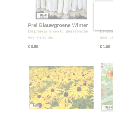
Prei Blauwgroene Winter
Spaan
sel Hiverbleu
Dit prei-ras is een tuindersselectie
De kleu
voor de echte…
gaan v
€ 0,90
€ 1,00