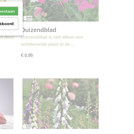
toestaan
akkoord
Duizendblad
an deze
Duizendblad is niet alleen een
schitterende plant in de…
€ 0,95