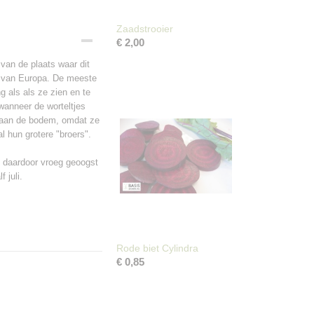
Zaadstrooier
€ 2,00
van de plaats waar dit
ad van Europa. De meeste
g als als ze zien en te
 wanneer de worteltjes
n aan de bodem, omdat ze
l hun grotere "broers".
n daardoor vroeg geoogst
 juli.
Rode biet Cylindra
€ 0,85