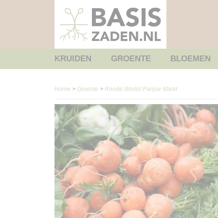
KRUIDEN
GROENTE
BLOEMEN
Home
>
Groente
>
Ronde Wortel Parijse Markt