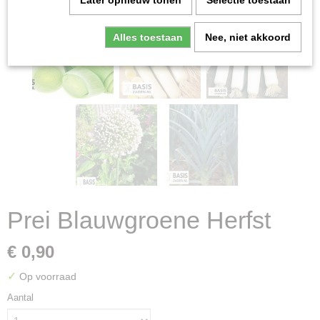
Later opnieuw tonen
Selectie toestaan
Alles toestaan
Nee, niet akkoord
Prei Blauwgroene Herfst
€ 0,90
✓
Op voorraad
Aantal