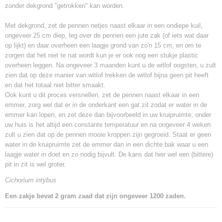
zonder dekgrond "getrokken" kan worden.
Met dekgrond, zet de pennen netjes naast elkaar in een ondiepe kuil,
ongeveer 25 cm diep, leg over de pennen een jute zak (of iets wat daar
op lijkt) en daar overheen een laagje grond van zo'n 15 cm, en om te
zorgen dat het niet te nat wordt kun je er ook nog een stukje plastic
overheen leggen. Na ongeveer 3 maanden kunt u de witlof oogsten, u zult
zien dat op deze manier van witlof trekken de witlof bijna geen pit heeft
en dat het totaal niet bitter smaakt.
Ook kunt u dit proces versnellen, zet de pennen naast elkaar in een
emmer, zorg wel dat er in de onderkant een gat zit zodat er water in de
emmer kan lopen, en zet deze dan bijvoorbeeld in uw kruipruimte, onder
uw huis is het altijd een constante temperatuur en na ongeveer 4 weken
zult u zien dat op de pennen mooie kroppen zijn gegroeid. Staat er geen
water in de kruipruimte zet de emmer dan in een dichte bak waar u een
laagje water in doet en zo nodig bijvult. De kans dat hier wel een (bittere)
pit in zit is wel groter.
Cichorium intybus
Een zakje bevat 2 gram zaad dat zijn ongeveer 1200 zaden.