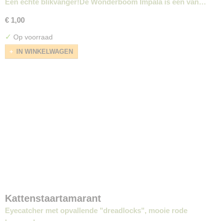
Een echte blikvanger!De Wonderboom Impala is een van…
€ 1,00
✓
Op voorraad
IN WINKELWAGEN
Kattenstaartamarant
Eyecatcher met opvallende "dreadlocks", mooie rode