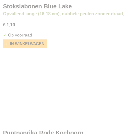
Stokslabonen Blue Lake
Opvallend lange (16-18 cm), dubbele peulen zonder draad,…
€ 1,10
✓
Op voorraad
IN WINKELWAGEN
Puntpaprika Rode Koehoorn