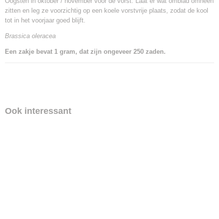
Oogsten in oktober / november voor de vorst. Laat er wat omblad omheen
zitten en leg ze voorzichtig op een koele vorstvrije plaats, zodat de kool
tot in het voorjaar goed blijft.
Brassica oleracea
Een zakje bevat 1 gram, dat zijn ongeveer 250 zaden.
Ook interessant