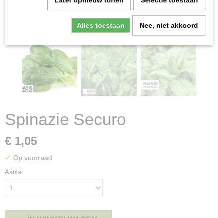
Later opnieuw tonen
Selectie toestaan
Alles toestaan
Nee, niet akkoord
Spinazie Securo
€ 1,05
✓
Op voorraad
Aantal