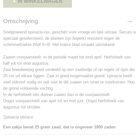
IN WINKELWAGEN
Omschrijving
Snelgroeiend spinazie-ras, geschikt voor vroege en late uitzaai. Securo is
speciaal geselecteerd, de planten zijn beperkt resistent tegen de
schimmelziekte Wolf A+B. Het malse blad smaakt uitstekend.
Zaaien voorjaarsteelt: in de periode maart tot eind april. Herfstteelt van
half juli tot eind augustus.
Zaai breedwerpig goed verdeeld op een zaaibedje of op regels of rijen die
25 cm uit elkaar liggen. Zaai in goed losgemaakte grond, spinazie heeft
veel stikstof nodig en ook niet te dik zaaien om smet te voorkomen.
Hou
de grond voldoende vochtig.
In de herfstteelt iets dunner zaaien dan in de voorjaarsteelt.
Oogst voorjaarsteelt van april tot en met juni. Oogst herfstteelt van
augustus tot oktober.
Spinacia olerace
Een zakje bevat 25 gram zaad, dat is ongeveer 1800 zaden