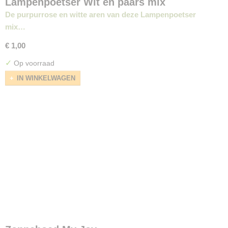
Lampenpoetser Wit en paars mix
De purpurrose en witte aren van deze Lampenpoetser
mix…
€ 1,00
✓
Op voorraad
IN WINKELWAGEN