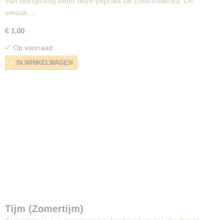
Van oorsprong komt deze paprika uit Zuid-Amerika. De
smaak…
€ 1,00
✓
Op voorraad
IN WINKELWAGEN
Tijm (Zomertijm)