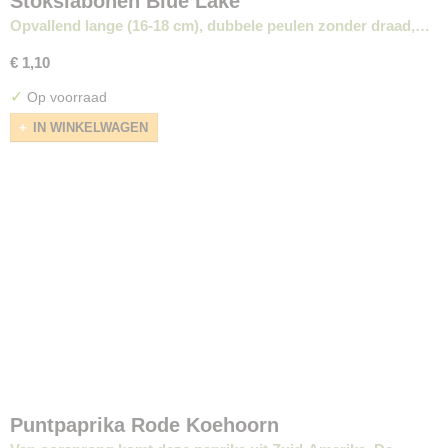
Stokslabonen Blue Lake
Opvallend lange (16-18 cm), dubbele peulen zonder draad,…
€ 1,10
✓
Op voorraad
IN WINKELWAGEN
Puntpaprika Rode Koehoorn