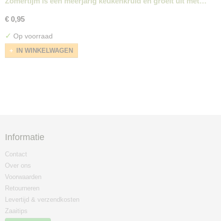
Zomertijm is een meerjarig keukenkruid en groeit uit met…
€ 0,95
✓
Op voorraad
IN WINKELWAGEN
Informatie
Contact
Over ons
Voorwaarden
Retourneren
Levertijd & verzendkosten
Zaaitips